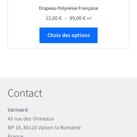
Drapeau Polynésie Française
Plage de prix : 12,00 € 
12,00
€
–
99,00
€
HT
Ce produit a plus
Choix des options
Contact
Varinard
45 rue des Ormeaux
BP 18, 84110 Vaison la Romaine
France