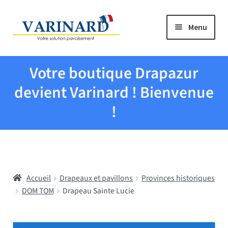
Aller à la navigation
Aller au contenu
Menu
Tous les produits
Votre boutique Drapazur
Drapeaux et pavillons
devient Varinard ! Bienvenue
!
Evenementiel
Mairies
Accueil
Drapeaux et pavillons
Provinces historiques
Écoles
DOM TOM
Drapeau Sainte Lucie
Manche à air