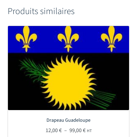
Produits similaires
Drapeau Guadeloupe
Plage de prix : 12,00 € 
12,00
€
–
99,00
€
HT