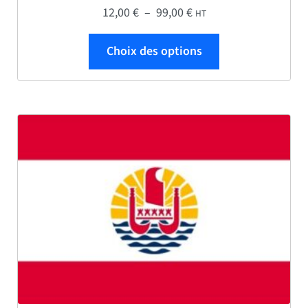
Plage de prix : 12,00 € 
12,00
€
–
99,00
€
HT
Ce produit a plus
Choix des options