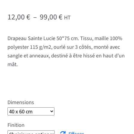
Plage de prix : 12,00 € 
12,00
€
–
99,00
€
HT
Drapeau Sainte Lucie 50*75 cm. Tissu, maille 100%
polyester 115 g/m2, ourlé sur 3 côtés, monté avec
sangle et anneaux, destiné à être hissé en haut d’un
mât.
Dimensions
Finition