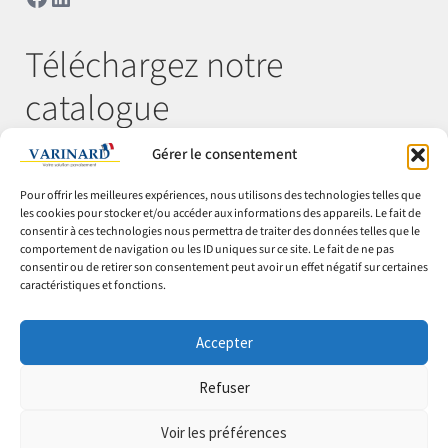
Téléchargez notre
catalogue
Gérer le consentement
Télécharger
Pour offrir les meilleures expériences, nous utilisons des technologies telles que
les cookies pour stocker et/ou accéder aux informations des appareils. Le fait de
consentir à ces technologies nous permettra de traiter des données telles que le
comportement de navigation ou les ID uniques sur ce site. Le fait de ne pas
© Varinard 2026
consentir ou de retirer son consentement peut avoir un effet négatif sur certaines
caractéristiques et fonctions.
CGV
Expéditions & retours
Accepter
Cookies
Mentions légales
Refuser
Confidentialité
Voir les préférences