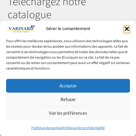
Téléchargez notre
catalogue
Gérer le consentement
Télécharger
Pour offrir les meilleures expériences, nous utilisons des technologies telles que
les cookies pour stocker et/ou accéder aux informations des appareils. Le fait de
consentir à ces technologies nous permettra de traiter des données telles que le
comportement de navigation ou les ID uniques sur ce site. Le fait de ne pas
© Varinard 2026
consentir ou de retirer son consentement peut avoir un effet négatif sur certaines
caractéristiques et fonctions.
CGV
Expéditions & retours
Accepter
Cookies
Mentions légales
Refuser
Confidentialité
Voir les préférences
0
0
Politique de cookies
Politique de confidentialité
Recherche pour :
Recherche