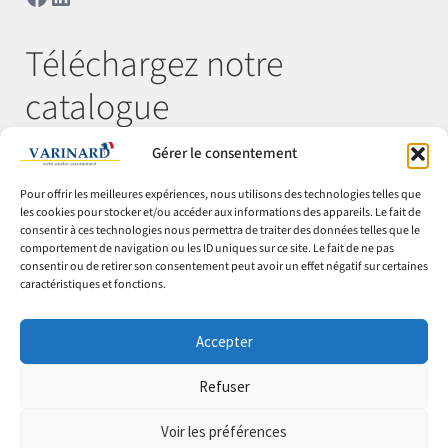
Téléchargez notre
catalogue
Gérer le consentement
Télécharger
Pour offrir les meilleures expériences, nous utilisons des technologies telles que
les cookies pour stocker et/ou accéder aux informations des appareils. Le fait de
consentir à ces technologies nous permettra de traiter des données telles que le
comportement de navigation ou les ID uniques sur ce site. Le fait de ne pas
© Varinard 2026
consentir ou de retirer son consentement peut avoir un effet négatif sur certaines
caractéristiques et fonctions.
CGV
Expéditions & retours
Accepter
Cookies
Mentions légales
Refuser
Confidentialité
Voir les préférences