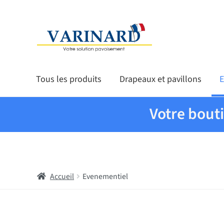
Aller à la navigation
Aller au contenu
Tous les produits
Drapeaux et pavillons
E
Votre bout
Accueil
Evenementiel