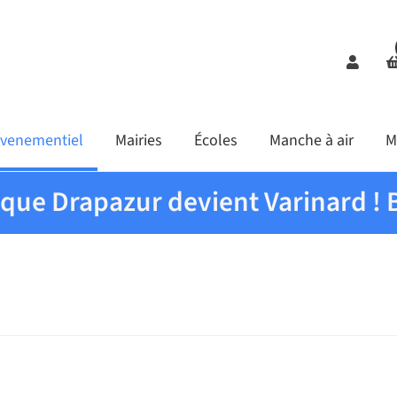
Comp
venementiel
Mairies
Écoles
Manche à air
M
ique Drapazur devient Varinard ! 