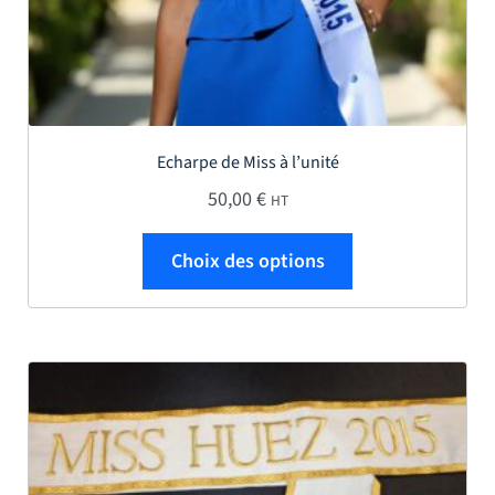
Echarpe de Miss à l’unité
50,00
€
HT
Ce produit a plus
Choix des options