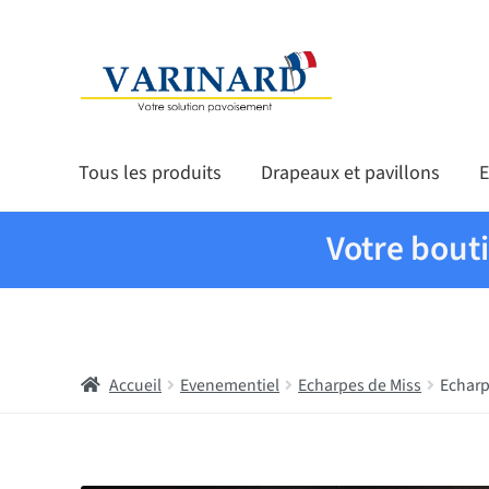
Aller à la navigation
Aller au contenu
Tous les produits
Drapeaux et pavillons
E
Votre bout
Accueil
Evenementiel
Echarpes de Miss
Echarp