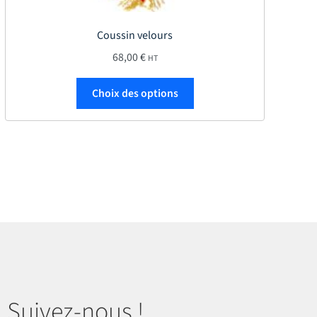
Coussin velours
68,00
€
HT
Ce produit a plusieurs var
Choix des options
Suivez-nous !