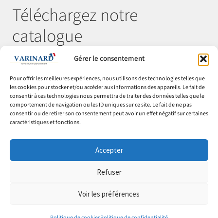
Téléchargez notre
catalogue
Gérer le consentement
Télécharger
Pour offrir les meilleures expériences, nous utilisons des technologies telles que
les cookies pour stocker et/ou accéder aux informations des appareils. Le fait de
consentir à ces technologies nous permettra de traiter des données telles que le
comportement de navigation ou les ID uniques sur ce site. Le fait de ne pas
© Varinard 2026
consentir ou de retirer son consentement peut avoir un effet négatif sur certaines
caractéristiques et fonctions.
CGV
Expéditions & retours
Accepter
Cookies
Mentions légales
Refuser
Confidentialité
Voir les préférences
0
0
Politique de cookies
Politique de confidentialité