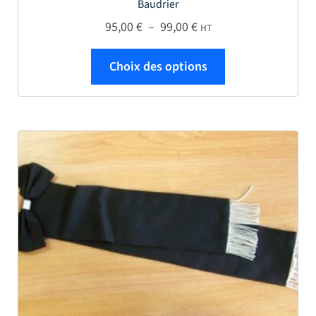
Baudrier
Plage de prix : 95,00 € 
95,00
€
–
99,00
€
HT
Ce produit a plus
Choix des options