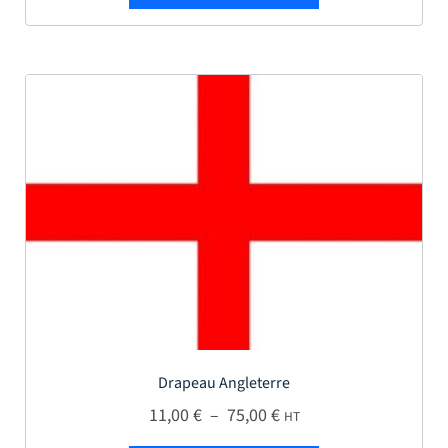
Drapeau Angleterre
Plage de prix : 11,00 € 
11,00
€
–
75,00
€
HT