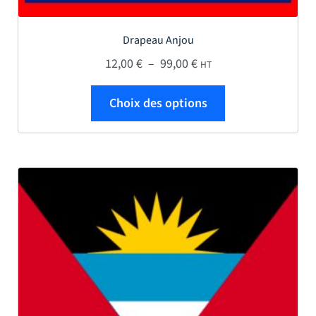
Drapeau Anjou
Plage de prix : 12,00 € 
12,00
€
–
99,00
€
HT
Ce produit a plus
Choix des options