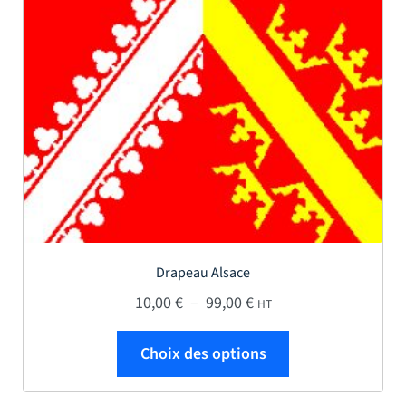
Drapeau Alsace
Plage de prix : 10,00 € 
10,00
€
–
99,00
€
HT
Ce produit a plus
Choix des options