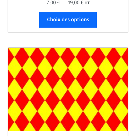
Plage de prix : 7,00 € à
7,00
€
–
49,00
€
HT
Ce produit a plus
Choix des options