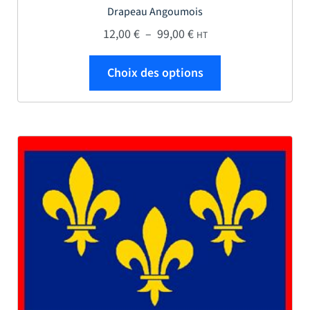
Drapeau Angoumois
Plage de prix : 12,00 € 
12,00
€
–
99,00
€
HT
Ce produit a plus
Choix des options