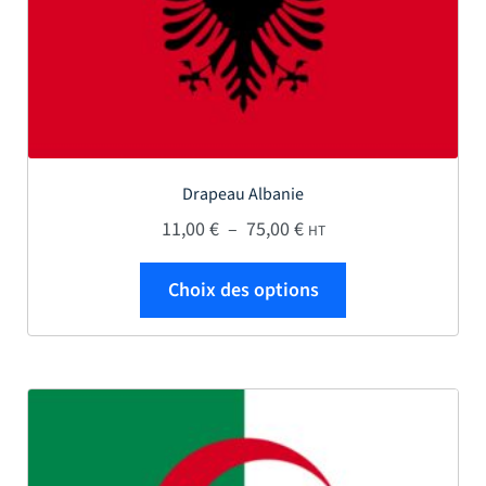
Drapeau Albanie
Plage de prix : 11,00 € 
11,00
€
–
75,00
€
HT
Ce produit a plus
Choix des options