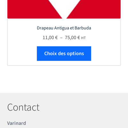
Drapeau Antigua et Barbuda
Plage de prix : 11,00 € 
11,00
€
–
75,00
€
HT
Ce produit a plus
Choix des options
Contact
Varinard