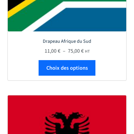
Drapeau Afrique du Sud
Plage de prix : 11,00 € 
11,00
€
–
75,00
€
HT
Ce produit a plus
Choix des options