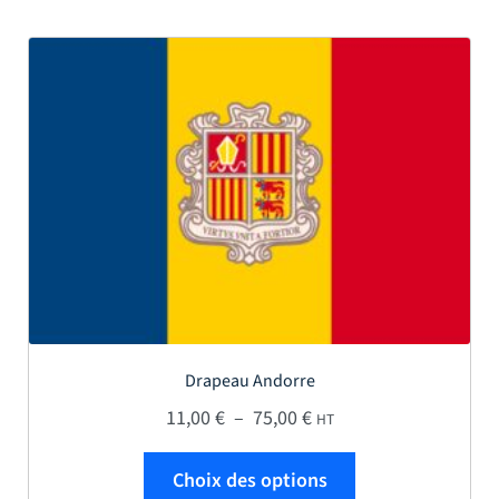
Drapeau Andorre
Plage de prix : 11,00 € 
11,00
€
–
75,00
€
HT
Ce produit a plus
Choix des options