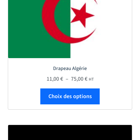
Drapeau Algérie
Plage de prix : 11,00 € 
11,00
€
–
75,00
€
HT
Ce produit a plus
Choix des options