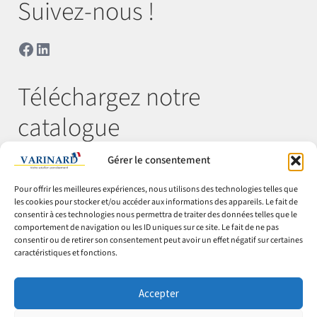
Suivez-nous !
Facebook
LinkedIn
Téléchargez notre
catalogue
Gérer le consentement
Télécharger
Pour offrir les meilleures expériences, nous utilisons des technologies telles que
les cookies pour stocker et/ou accéder aux informations des appareils. Le fait de
consentir à ces technologies nous permettra de traiter des données telles que le
comportement de navigation ou les ID uniques sur ce site. Le fait de ne pas
© Varinard 2026
consentir ou de retirer son consentement peut avoir un effet négatif sur certaines
caractéristiques et fonctions.
CGV
Expéditions & retours
Accepter
Cookies