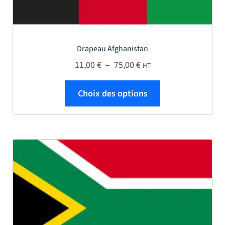
Drapeau Afghanistan
Plage de prix : 11,00 € 
11,00
€
–
75,00
€
HT
Ce produit a plus
Choix des options