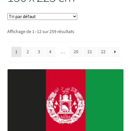
Mâts
Affichage de 1–12 sur 259 résultats
1
2
3
4
…
20
21
22