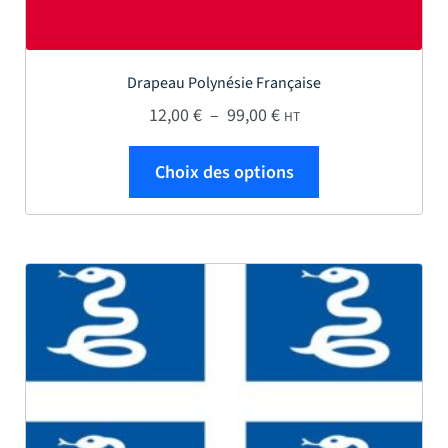
Drapeau Polynésie Française
Plage de prix : 12,00 € 
12,00
€
–
99,00
€
HT
Ce produit a plus
Choix des options