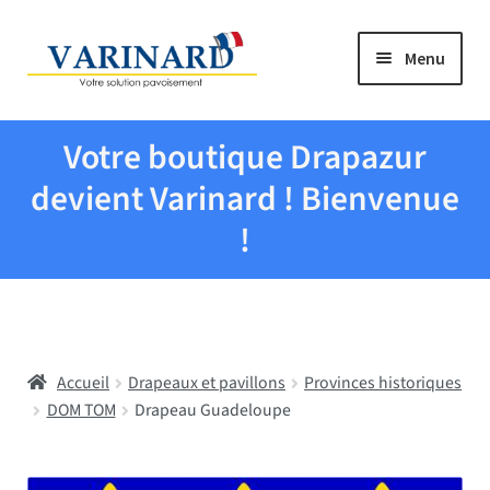
Aller à la navigation
Aller au contenu
Menu
Tous les produits
Votre boutique Drapazur
Drapeaux et pavillons
devient Varinard ! Bienvenue
!
Evenementiel
Mairies
Accueil
Drapeaux et pavillons
Provinces historiques
Écoles
DOM TOM
Drapeau Guadeloupe
Manche à air