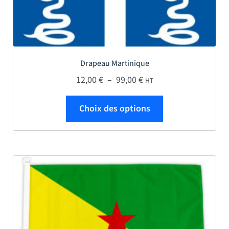
Drapeau Martinique
Plage de prix : 12,00 € 
12,00
€
–
99,00
€
HT
Ce produit a plus
Choix des options