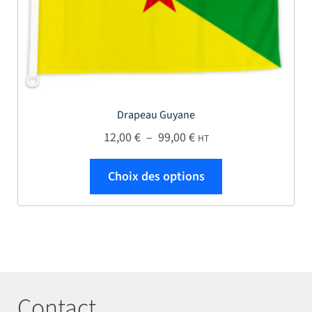
Drapeau Guyane
Plage de prix : 12,00 € 
12,00
€
–
99,00
€
HT
Ce produit a plus
Choix des options
Contact