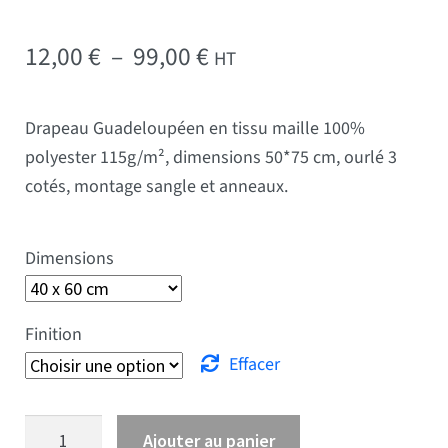
Plage de prix : 12,00 € 
12,00
€
–
99,00
€
HT
Drapeau Guadeloupéen en tissu maille 100%
polyester 115g/m², dimensions 50*75 cm, ourlé 3
cotés, montage sangle et anneaux.
Dimensions
Finition
Effacer
quantité de Drapeau Guadeloupe
Ajouter au panier