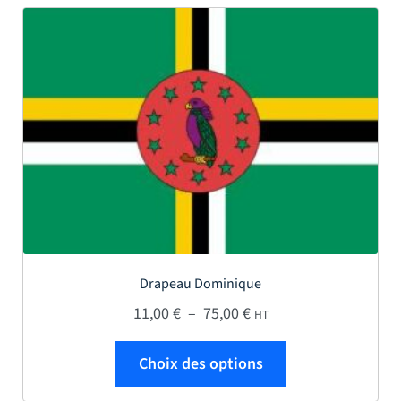
Drapeau Dominique
Plage de prix : 11,00 € 
11,00
€
–
75,00
€
HT
Ce produit a plus
Choix des options