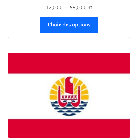
Plage de prix : 12,00 € 
12,00
€
–
99,00
€
HT
Ce produit a plus
Choix des options