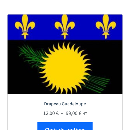
Drapeau Guadeloupe
Plage de prix : 12,00 € 
12,00
€
–
99,00
€
HT
Ce produit a plus
Choix des options