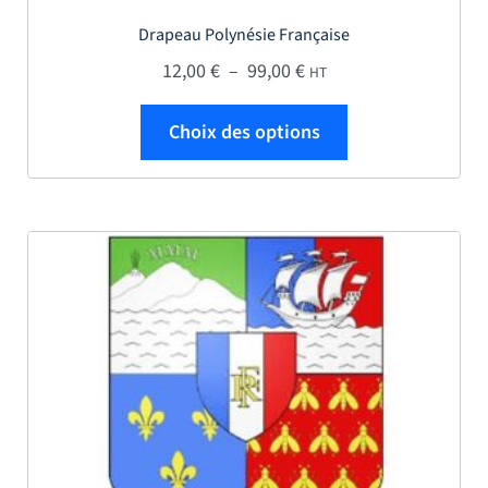
Drapeau Polynésie Française
Plage de prix : 12,00 € 
12,00
€
–
99,00
€
HT
Ce produit a plus
Choix des options