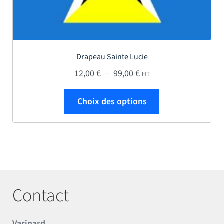
Drapeau Sainte Lucie
Plage de prix : 12,00 € 
12,00
€
–
99,00
€
HT
Ce produit a plus
Choix des options
Contact
Varinard