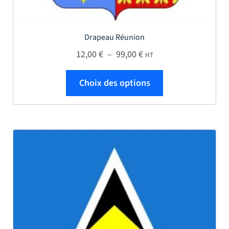
Drapeau Réunion
Plage de prix : 12,00 € 
12,00
€
–
99,00
€
HT
Ce produit a plus
Choix des options