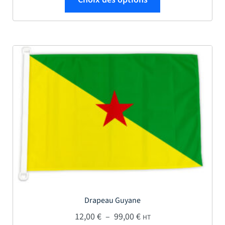
Drapeau Guyane
Plage de prix : 12,00 € 
12,00
€
–
99,00
€
HT