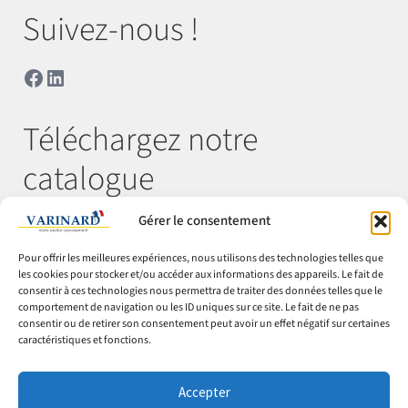
Suivez-nous !
Facebook
LinkedIn
Téléchargez notre
catalogue
Gérer le consentement
Télécharger
Pour offrir les meilleures expériences, nous utilisons des technologies telles que
les cookies pour stocker et/ou accéder aux informations des appareils. Le fait de
consentir à ces technologies nous permettra de traiter des données telles que le
comportement de navigation ou les ID uniques sur ce site. Le fait de ne pas
© Varinard 2026
consentir ou de retirer son consentement peut avoir un effet négatif sur certaines
caractéristiques et fonctions.
CGV
Expéditions & retours
Accepter
Cookies