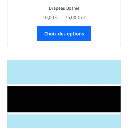
Drapeau Bosnie
Plage de prix : 10,00 € 
10,00
€
–
75,00
€
HT
Ce produit a plus
Choix des options