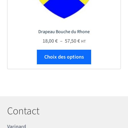
Drapeau Bouche du Rhone
Plage de prix : 18,00 € 
18,00
€
–
57,50
€
HT
Ce produit a plus
Choix des options
Contact
Varinard