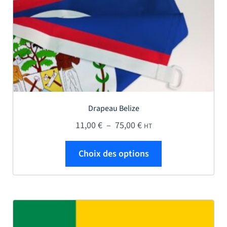
Drapeau Belize
Plage de prix : 11,00 € 
11,00
€
–
75,00
€
HT
Ce produit a plus
Choix des options