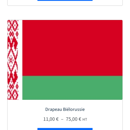
Drapeau Biélorussie
Plage de prix : 11,00 € 
11,00
€
–
75,00
€
HT