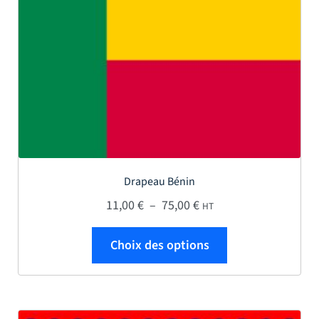
Drapeau Bénin
Plage de prix : 11,00 € 
11,00
€
–
75,00
€
HT
Ce produit a plus
Choix des options