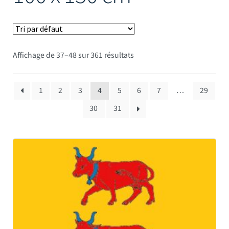
Mâts
Affichage de 37–48 sur 361 résultats
1
2
3
4
5
6
7
…
29
30
31