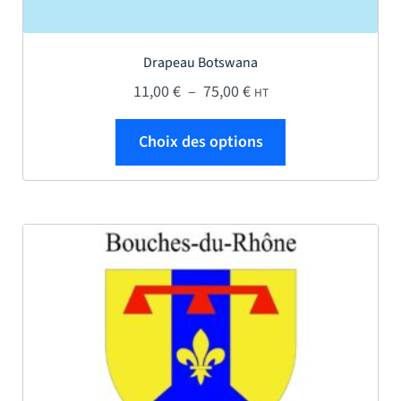
Drapeau Botswana
Plage de prix : 11,00 € 
11,00
€
–
75,00
€
HT
Ce produit a plus
Choix des options