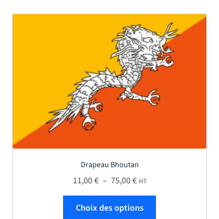
Drapeau Bhoutan
Plage de prix : 11,00 € 
11,00
€
–
75,00
€
HT
Ce produit a plus
Choix des options