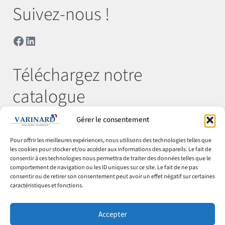
Suivez-nous !
Facebook
LinkedIn
Téléchargez notre
catalogue
Gérer le consentement
Télécharger
Pour offrir les meilleures expériences, nous utilisons des technologies telles que
les cookies pour stocker et/ou accéder aux informations des appareils. Le fait de
consentir à ces technologies nous permettra de traiter des données telles que le
comportement de navigation ou les ID uniques sur ce site. Le fait de ne pas
© Varinard 2026
consentir ou de retirer son consentement peut avoir un effet négatif sur certaines
caractéristiques et fonctions.
CGV
Expéditions & retours
Accepter
Cookies