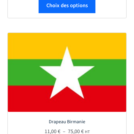
Ce produit a plus
Choix des options
Drapeau Birmanie
Plage de prix : 11,00 € 
11,00
€
–
75,00
€
HT