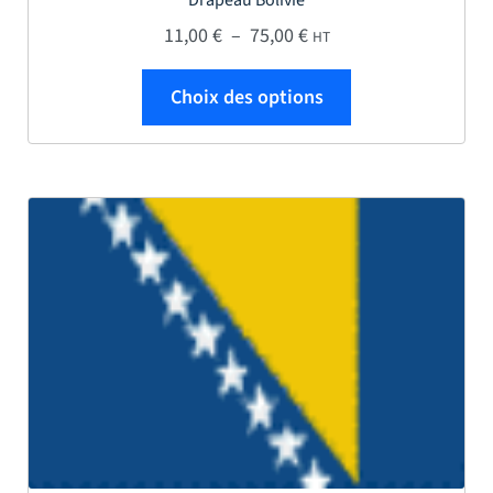
Plage de prix : 11,00 € 
11,00
€
–
75,00
€
HT
Ce produit a plus
Choix des options