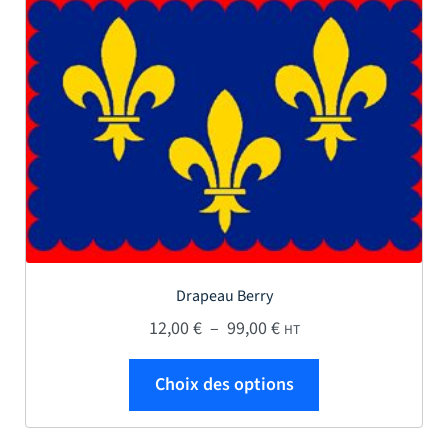
Drapeau Berry
Plage de prix : 12,00 € 
12,00
€
–
99,00
€
HT
Ce produit a plus
Choix des options