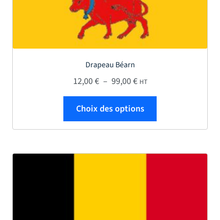
Drapeau Béarn
Plage de prix : 12,00 € 
12,00
€
–
99,00
€
HT
Ce produit a plus
Choix des options