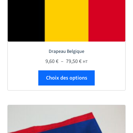
Drapeau Belgique
Plage de prix : 9,60 € à
9,60
€
–
79,50
€
HT
Ce produit a plus
Choix des options