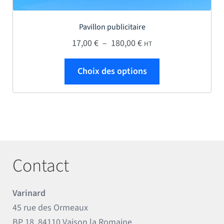
Pavillon publicitaire
Plage de prix : 17,00 €
17,00
€
–
180,00
€
HT
Ce produit a plus
Choix des options
Contact
Varinard
45 rue des Ormeaux
BP 18, 84110 Vaison la Romaine