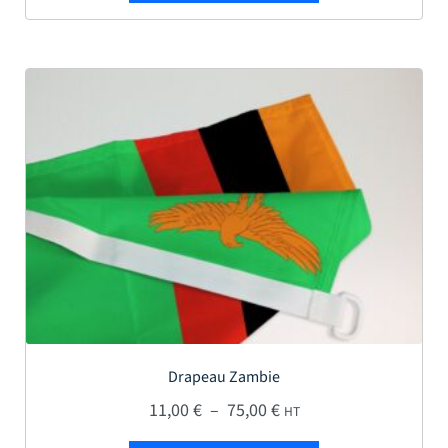
Drapeau Zambie
Plage de prix : 11,00 € 
11,00
€
–
75,00
€
HT