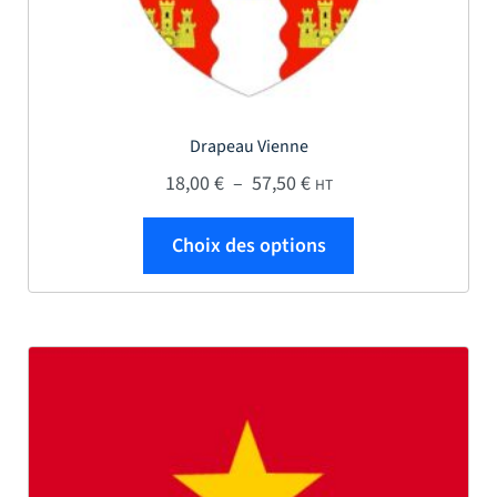
Drapeau Vienne
Plage de prix : 18,00 € 
18,00
€
–
57,50
€
HT
Ce produit a plus
Choix des options