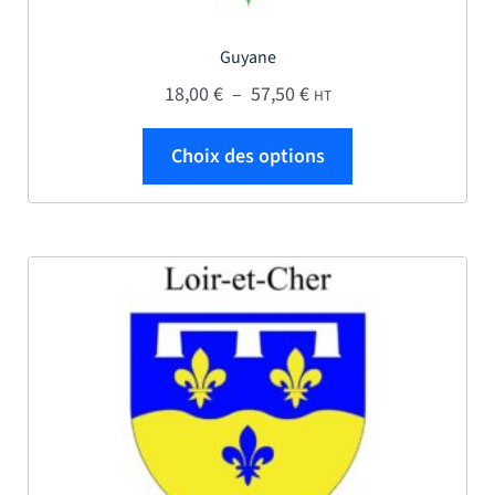
Guyane
Plage de prix : 18,00 € 
18,00
€
–
57,50
€
HT
Ce produit a plus
Choix des options