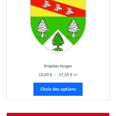
Drapeau Vosges
Plage de prix : 18,00 € 
18,00
€
–
57,50
€
HT
Ce produit a plus
Choix des options