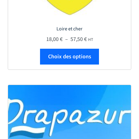
Loire et cher
Plage de prix : 18,00 € 
18,00
€
–
57,50
€
HT
Ce produit a plus
Choix des options