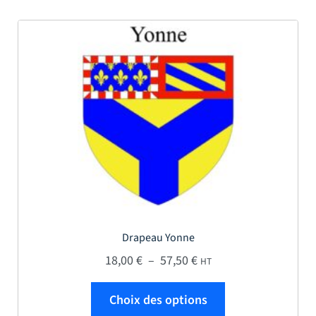
Drapeau Yonne
Plage de prix : 18,00 € 
18,00
€
–
57,50
€
HT
Ce produit a plus
Choix des options