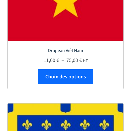
Drapeau Viêt Nam
Plage de prix : 11,00 € 
11,00
€
–
75,00
€
HT
Ce produit a plus
Choix des options