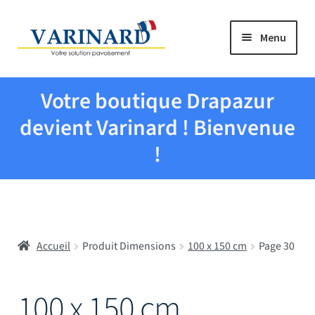
Aller à la navigation
Aller au contenu
Menu
Tous les produits
Votre boutique Drapazur
Drapeaux et pavillons
devient Varinard ! Bienvenue
!
Evenementiel
Mairies
Accueil
Produit Dimensions
100 x 150 cm
Page 30
Écoles
Manche à air
100 x 150 cm