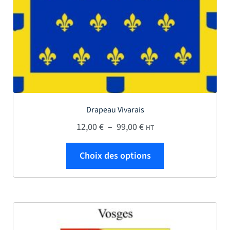
Drapeau Vivarais
Plage de prix : 12,00 € 
12,00
€
–
99,00
€
HT
Ce produit a plus
Choix des options