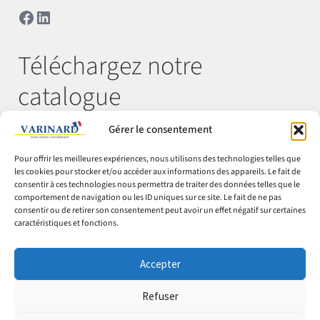
Facebook
LinkedIn
Téléchargez notre
catalogue
Gérer le consentement
Télécharger
Pour offrir les meilleures expériences, nous utilisons des technologies telles que
les cookies pour stocker et/ou accéder aux informations des appareils. Le fait de
consentir à ces technologies nous permettra de traiter des données telles que le
comportement de navigation ou les ID uniques sur ce site. Le fait de ne pas
© Varinard 2026
consentir ou de retirer son consentement peut avoir un effet négatif sur certaines
caractéristiques et fonctions.
CGV
Expéditions & retours
Accepter
Cookies
Mentions légales
Refuser
Confidentialité