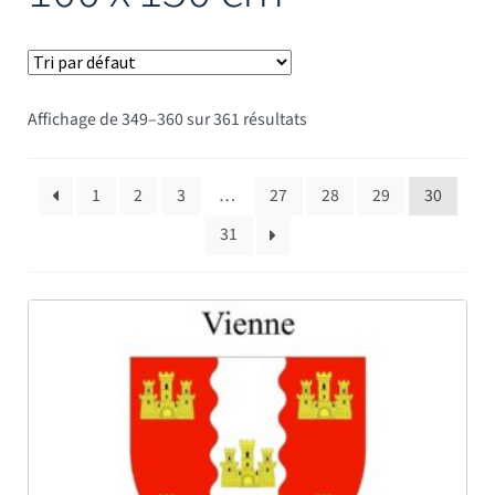
Mâts
Affichage de 349–360 sur 361 résultats
1
2
3
…
27
28
29
30
31