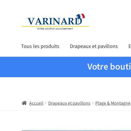
Aller à la navigation
Aller au contenu
Tous les produits
Drapeaux et pavillons
E
Votre bout
Accueil
Drapeaux et pavillons
Plage & Montagne