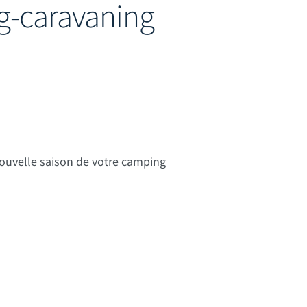
-caravaning
ix : 29,00 € à 35,00 €
nouvelle saison de votre camping