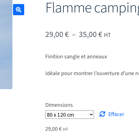
Flamme camping
🔍
Plage de pr
29,00
€
–
35,00
€
HT
Finition sangle et anneaux
Idéale pour montrer l’ouverture d’une 
Dimensions
Effacer
29,00
€
HT