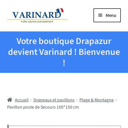
Aller à la navigation
Aller au contenu
Menu
Tous les produits
Votre boutique Drapazur
Drapeaux et pavillons
devient Varinard ! Bienvenue
!
Evenementiel
Mairies
Accueil
Drapeaux et pavillons
Plage & Montagne
Écoles
Pavillon poste de Secours 100*150 cm
Manche à air