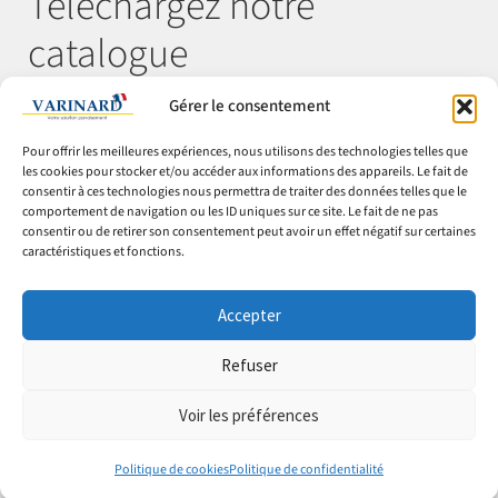
Téléchargez notre
catalogue
Gérer le consentement
Télécharger
Pour offrir les meilleures expériences, nous utilisons des technologies telles que
les cookies pour stocker et/ou accéder aux informations des appareils. Le fait de
consentir à ces technologies nous permettra de traiter des données telles que le
comportement de navigation ou les ID uniques sur ce site. Le fait de ne pas
© Varinard 2026
consentir ou de retirer son consentement peut avoir un effet négatif sur certaines
caractéristiques et fonctions.
CGV
Expéditions & retours
Accepter
Cookies
Mentions légales
Refuser
Confidentialité
Voir les préférences
0
0
Politique de cookies
Politique de confidentialité
Recherche pour :
Recherche