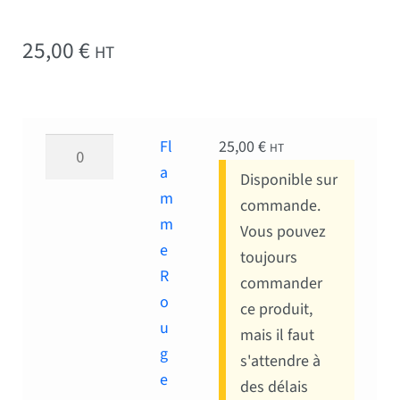
25,00
€
HT
quantité de Flamme Rouge 150*225 cm
Fl
25,00
€
HT
a
Disponible sur
m
commande.
m
Vous pouvez
e
toujours
R
commander
o
ce produit,
u
mais il faut
g
s'attendre à
e
des délais