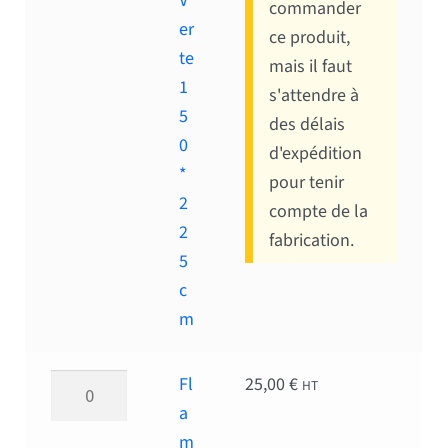
V
commander
er
ce produit,
te
mais il faut
1
s'attendre à
5
des délais
0
d'expédition
*
pour tenir
2
compte de la
2
fabrication.
5
c
m
quantité de Flamme Orange 150*225 cm
Fl
25,00
€
HT
a
m