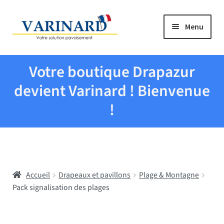
Aller à la navigation
Aller au contenu
Menu
Tous les produits
Votre boutique Drapazur
Drapeaux et pavillons
devient Varinard ! Bienvenue
!
Evenementiel
Mairies
Accueil
Drapeaux et pavillons
Plage & Montagne
Écoles
Pack signalisation des plages
Manche à air