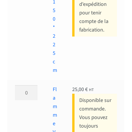
1
d'expédition
5
pour tenir
0
compte de la
*
fabrication.
2
2
5
c
m
quantité de Flamme Verte 150*225 cm
Fl
25,00
€
HT
a
Disponible sur
m
commande.
m
Vous pouvez
e
toujours