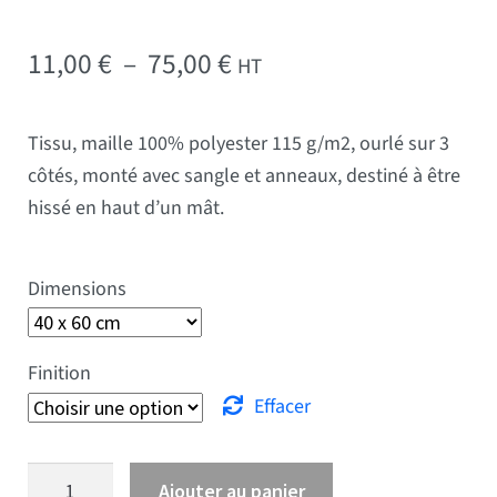
Plage de prix : 11,00 € 
11,00
€
–
75,00
€
HT
Tissu, maille 100% polyester 115 g/m2, ourlé sur 3
côtés, monté avec sangle et anneaux, destiné à être
hissé en haut d’un mât.
Dimensions
Finition
Effacer
quantité de Drapeau Yémen
Ajouter au panier