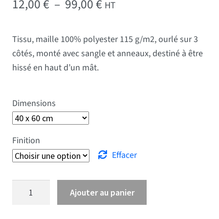
Plage de prix : 12,00 € 
12,00
€
–
99,00
€
HT
Tissu, maille 100% polyester 115 g/m2, ourlé sur 3
côtés, monté avec sangle et anneaux, destiné à être
hissé en haut d’un mât.
Dimensions
Finition
Effacer
quantité de Drapeau Berry
Ajouter au panier