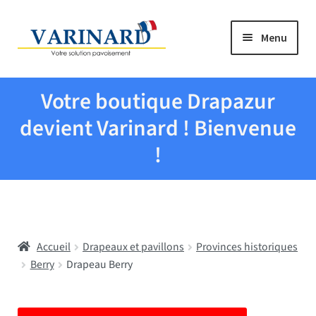
Aller à la navigation
Aller au contenu
Menu
Tous les produits
Votre boutique Drapazur
Drapeaux et pavillons
devient Varinard ! Bienvenue
!
Evenementiel
Mairies
Accueil
Drapeaux et pavillons
Provinces historiques
Écoles
Berry
Drapeau Berry
Manche à air