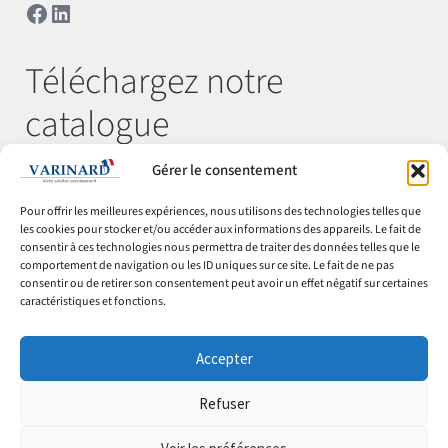
Facebook
LinkedIn
Téléchargez notre
catalogue
Gérer le consentement
Télécharger
Pour offrir les meilleures expériences, nous utilisons des technologies telles que
les cookies pour stocker et/ou accéder aux informations des appareils. Le fait de
consentir à ces technologies nous permettra de traiter des données telles que le
comportement de navigation ou les ID uniques sur ce site. Le fait de ne pas
© Varinard 2026
consentir ou de retirer son consentement peut avoir un effet négatif sur certaines
caractéristiques et fonctions.
CGV
Expéditions & retours
Accepter
Cookies
Mentions légales
Refuser
Confidentialité