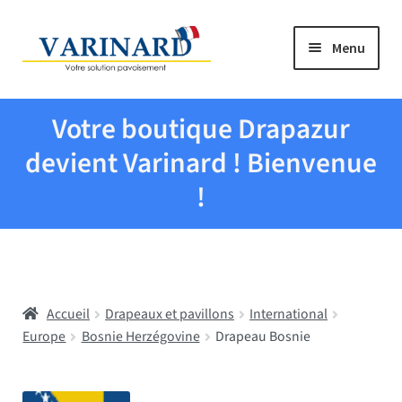
Aller à la navigation
Aller au contenu
Menu
Tous les produits
Votre boutique Drapazur
Drapeaux et pavillons
devient Varinard ! Bienvenue
!
Evenementiel
Mairies
Accueil
Drapeaux et pavillons
International
Écoles
Europe
Bosnie Herzégovine
Drapeau Bosnie
Manche à air