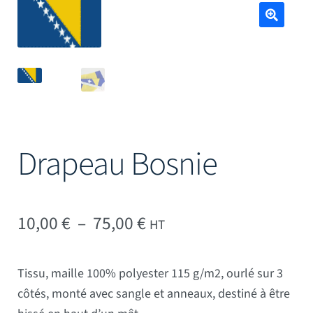
Mâts
🔍
Drapeau Bosnie
Plage de prix : 10,00 € 
10,00
€
–
75,00
€
HT
Tissu, maille 100% polyester 115 g/m2, ourlé sur 3
côtés, monté avec sangle et anneaux, destiné à être