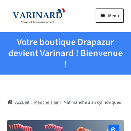
Aller à la navigation
Aller au contenu
Menu
Tous les produits
Votre boutique Drapazur
Drapeaux et pavillons
devient Varinard ! Bienvenue
!
Evenementiel
Mairies
Accueil
Manche à air
Mât manche à air cylindriques
Écoles
Manche à air