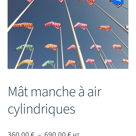
Mâts
🔍
Mât manche à air
cylindriques
Plage de prix : 360,0
360,00
€
–
690,00
€
HT