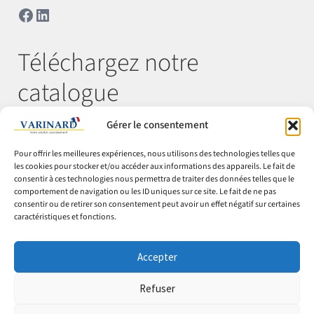
Facebook
LinkedIn
Téléchargez notre
catalogue
Gérer le consentement
Télécharger
Pour offrir les meilleures expériences, nous utilisons des technologies telles que
les cookies pour stocker et/ou accéder aux informations des appareils. Le fait de
consentir à ces technologies nous permettra de traiter des données telles que le
comportement de navigation ou les ID uniques sur ce site. Le fait de ne pas
© Varinard 2026
consentir ou de retirer son consentement peut avoir un effet négatif sur certaines
caractéristiques et fonctions.
CGV
Expéditions & retours
Accepter
Cookies
Mentions légales
Refuser
Confidentialité