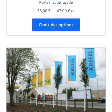
Porte mât de façade
Plage de prix : 35,00 € 
35,00
€
–
47,00
€
HT
Ce produit a plus
Choix des options