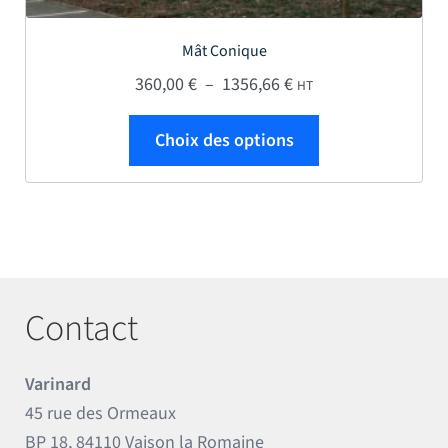
Mât Conique
Plage de prix : 360,0
360,00
€
–
1356,66
€
HT
Ce produit a plus
Choix des options
Contact
Varinard
45 rue des Ormeaux
BP 18, 84110 Vaison la Romaine