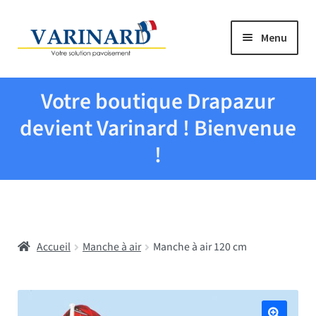
Aller à la navigation
Aller au contenu
Menu
Tous les produits
Votre boutique Drapazur
Drapeaux et pavillons
devient Varinard ! Bienvenue
!
Evenementiel
Mairies
Accueil
Manche à air
Manche à air 120 cm
Écoles
Manche à air