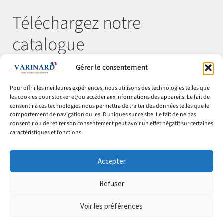
Téléchargez notre
catalogue
Gérer le consentement
Télécharger
Pour offrir les meilleures expériences, nous utilisons des technologies telles que
les cookies pour stocker et/ou accéder aux informations des appareils. Le fait de
consentir à ces technologies nous permettra de traiter des données telles que le
comportement de navigation ou les ID uniques sur ce site. Le fait de ne pas
© Varinard 2026
consentir ou de retirer son consentement peut avoir un effet négatif sur certaines
caractéristiques et fonctions.
CGV
Expéditions & retours
Accepter
Cookies
Mentions légales
Refuser
Confidentialité
Voir les préférences
0
0