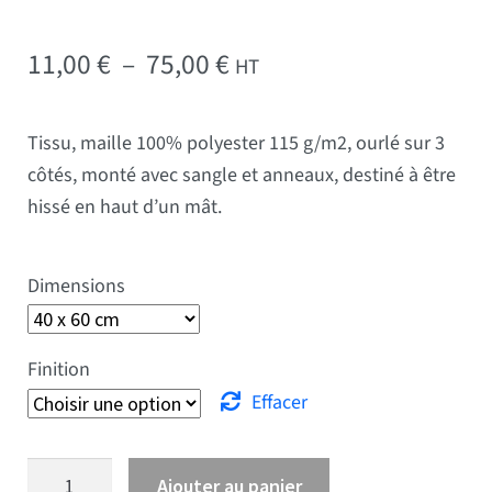
Plage de prix : 11,00 € 
11,00
€
–
75,00
€
HT
Tissu, maille 100% polyester 115 g/m2, ourlé sur 3
côtés, monté avec sangle et anneaux, destiné à être
hissé en haut d’un mât.
Dimensions
Finition
Effacer
quantité de Drapeau Sénégal
Ajouter au panier