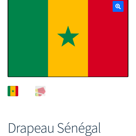
Mâts
🔍
Drapeau Sénégal