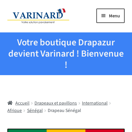
Aller à la navigation
Aller au contenu
Menu
Tous les produits
Votre boutique Drapazur
Drapeaux et pavillons
devient Varinard ! Bienvenue
!
Evenementiel
Mairies
Accueil
Drapeaux et pavillons
International
Écoles
Afrique
Sénégal
Drapeau Sénégal
Manche à air