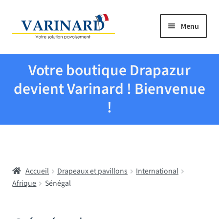
Aller à la navigation
Aller au contenu
Menu
Tous les produits
Votre boutique Drapazur
Drapeaux et pavillons
devient Varinard ! Bienvenue
!
Evenementiel
Mairies
Accueil
Drapeaux et pavillons
International
Écoles
Afrique
Sénégal
Manche à air