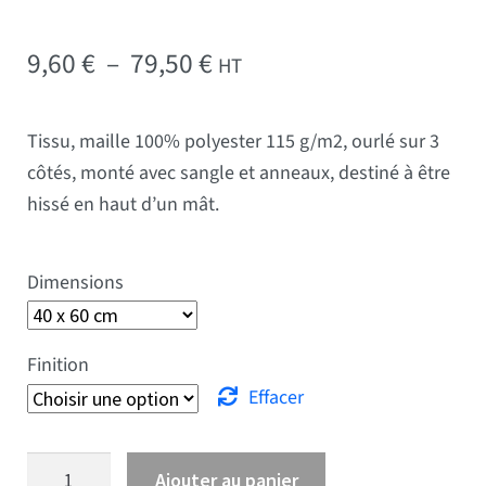
Plage de prix : 9,60 € à 
9,60
€
–
79,50
€
HT
Tissu, maille 100% polyester 115 g/m2, ourlé sur 3
côtés, monté avec sangle et anneaux, destiné à être
hissé en haut d’un mât.
Dimensions
Finition
Effacer
quantité de Drapeau Pologne
Ajouter au panier