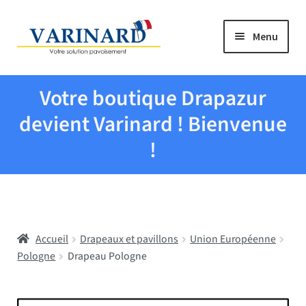
Aller à la navigation
Aller au contenu
Menu
Tous les produits
Votre boutique Drapazur
Drapeaux et pavillons
devient Varinard ! Bienvenue
!
Evenementiel
Mairies
Accueil
Drapeaux et pavillons
Union Européenne
Écoles
Pologne
Drapeau Pologne
Manche à air