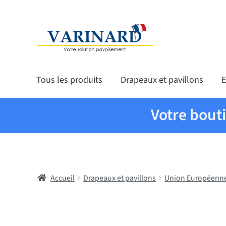
Aller à la navigation
Aller au contenu
Tous les produits
Drapeaux et pavillons
E
Votre bout
Accueil
Drapeaux et pavillons
Union Européenn