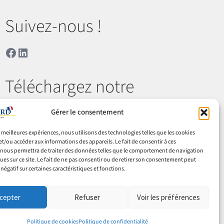
Suivez-nous !
Facebook
LinkedIn
Téléchargez notre
catalogue
Gérer le consentement
es meilleures expériences, nous utilisons des technologies telles que les cookies
Télécharger
et/ou accéder aux informations des appareils. Le fait de consentir à ces
nous permettra de traiter des données telles que le comportement de navigation
ques sur ce site. Le fait de ne pas consentir ou de retirer son consentement peut
 négatif sur certaines caractéristiques et fonctions.
 & retours
Cookies
Mentions légales
Confidentialité
cepter
Refuser
Voir les préférences
Politique de cookies
Politique de confidentialité