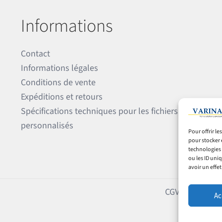
Informations
Contact
Informations légales
Conditions de vente
Expéditions et retours
Spécifications techniques pour les fichiers
personnalisés
Pour offrir l
pour stocker 
technologies 
ou les ID uni
avoir un effet
CGV
Expéditions
Ac