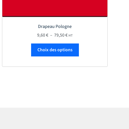
Drapeau Pologne
Plage de prix : 9,60 € à 79,50 €
9,60
€
–
79,50
€
HT
Ce produit a plusieurs var
Choix des options