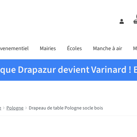
Comp
venementiel
Mairies
Écoles
Manche à air
M
ique Drapazur devient Varinard ! 
e
Pologne
Drapeau de table Pologne socle bois