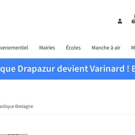
Comp
venementiel
Mairies
Écoles
Manche à air
M
ique Drapazur devient Varinard ! 
astique Bretagne