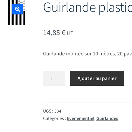
Guirlande plast
🔍
14,85
€
HT
Guirlande montée sur 10 mètres, 20 pav
quantité de Guirlande plastique Bretag
Ajouter au panier
UGS :
334
Catégories :
Evenementiel
,
Guirlandes