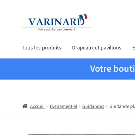
Aller à la navigation
Aller au contenu
Tous les produits
Drapeaux et pavillons
E
Votre bout
Accueil
Evenementiel
Guirlandes
Guirlande pl