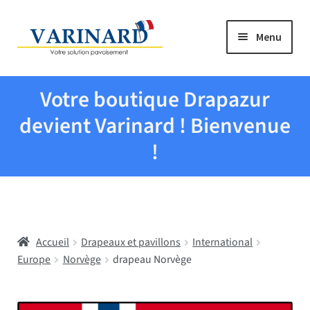
Aller à la navigation
Aller au contenu
Menu
Tous les produits
Votre boutique Drapazur
Drapeaux et pavillons
devient Varinard ! Bienvenue
!
Evenementiel
Mairies
Accueil
Drapeaux et pavillons
International
Écoles
Europe
Norvège
drapeau Norvège
Manche à air