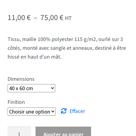
Plage de prix : 11,00 € 
11,00
€
–
75,00
€
HT
Tissu, maille 100% polyester 115 g/m2, ourlé sur 3
côtés, monté avec sangle et anneaux, destiné à être
hissé en haut d’un mât.
Dimensions
Finition
Effacer
quantité de drapeau Norvège
Ajouter au panier