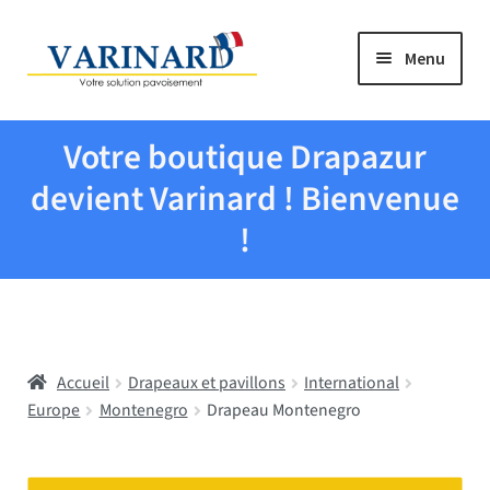
Aller à la navigation
Aller au contenu
Menu
Tous les produits
Votre boutique Drapazur
Drapeaux et pavillons
devient Varinard ! Bienvenue
!
Evenementiel
Mairies
Accueil
Drapeaux et pavillons
International
Écoles
Europe
Montenegro
Drapeau Montenegro
Manche à air