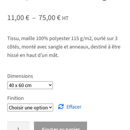
Plage de prix : 11,00 € 
11,00
€
–
75,00
€
HT
Tissu, maille 100% polyester 115 g/m2, ourlé sur 3
côtés, monté avec sangle et anneaux, destiné à être
hissé en haut d’un mât.
Dimensions
Finition
Effacer
quantité de Drapeau Montenegro
Ajouter au panier