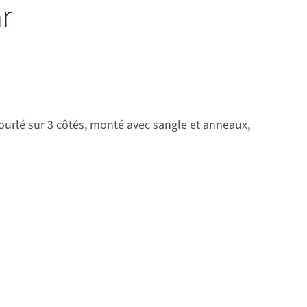
r
ix : 12,00 € à 99,00 €
ourlé sur 3 côtés, monté avec sangle et anneaux,