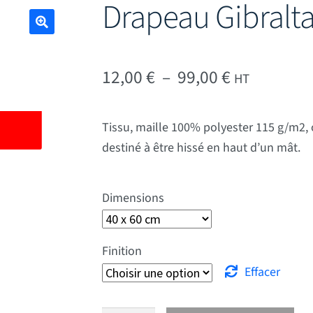
Drapeau Gibralta
🔍
Plage de pr
12,00
€
–
99,00
€
HT
Tissu, maille 100% polyester 115 g/m2, 
destiné à être hissé en haut d’un mât.
Dimensions
Finition
Effacer