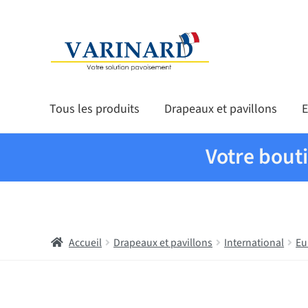
Aller à la navigation
Aller au contenu
Tous les produits
Drapeaux et pavillons
E
Votre bout
Accueil
Drapeaux et pavillons
International
Eu