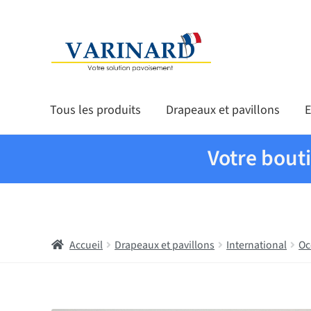
Aller à la navigation
Aller au contenu
Tous les produits
Drapeaux et pavillons
E
Votre bout
Accueil
Drapeaux et pavillons
International
Oc