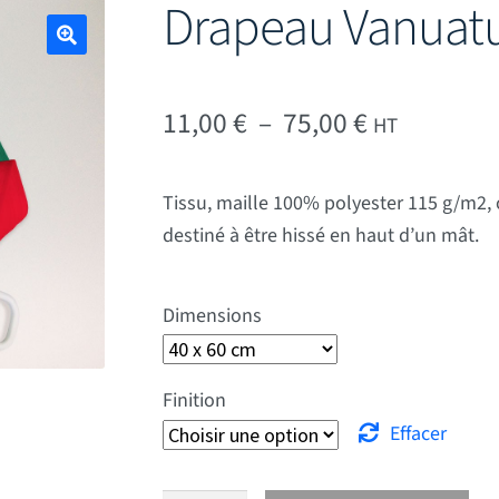
Drapeau Vanuat
🔍
Plage de pr
11,00
€
–
75,00
€
HT
Tissu, maille 100% polyester 115 g/m2, 
destiné à être hissé en haut d’un mât.
Dimensions
Finition
Effacer