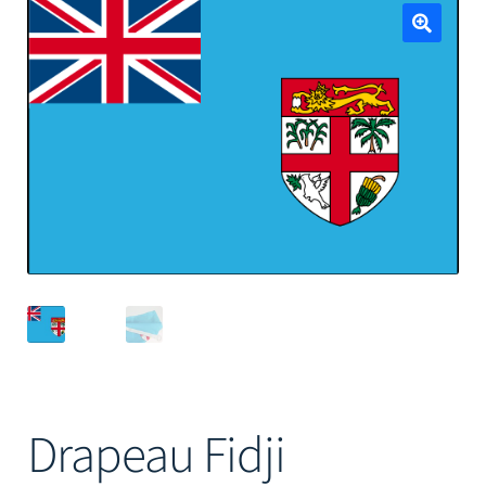
Mâts
🔍
Drapeau Fidji