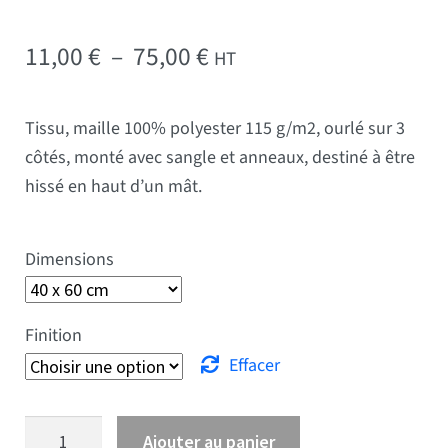
Plage de prix : 11,00 € 
11,00
€
–
75,00
€
HT
Tissu, maille 100% polyester 115 g/m2, ourlé sur 3
côtés, monté avec sangle et anneaux, destiné à être
hissé en haut d’un mât.
Dimensions
Finition
Effacer
quantité de Drapeau Fidji
Ajouter au panier