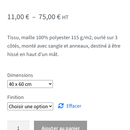
Plage de prix : 11,00 € 
11,00
€
–
75,00
€
HT
Tissu, maille 100% polyester 115 g/m2, ourlé sur 3
côtés, monté avec sangle et anneaux, destiné à être
hissé en haut d’un mât.
Dimensions
Finition
Effacer
quantité de Drapeau Australie
Ajouter au panier