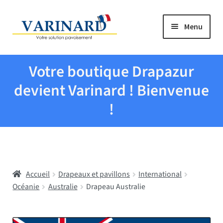
Aller à la navigation
Aller au contenu
Menu
Tous les produits
Votre boutique Drapazur
Drapeaux et pavillons
devient Varinard ! Bienvenue
!
Evenementiel
Mairies
Accueil
Drapeaux et pavillons
International
Écoles
Océanie
Australie
Drapeau Australie
Manche à air