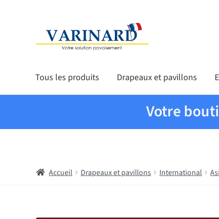
Aller à la navigation
Aller au contenu
Tous les produits
Drapeaux et pavillons
E
Votre bout
Accueil
Drapeaux et pavillons
International
As