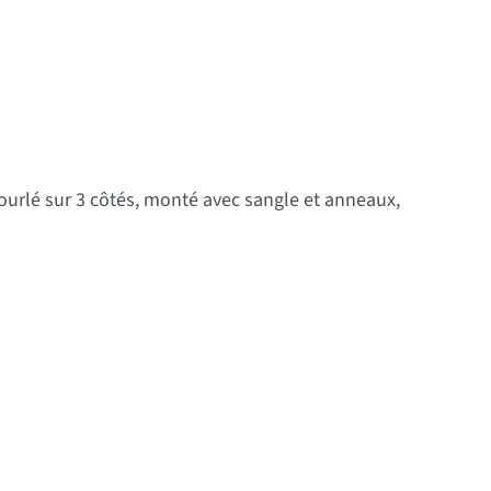
ix : 11,00 € à 75,00 €
ourlé sur 3 côtés, monté avec sangle et anneaux,