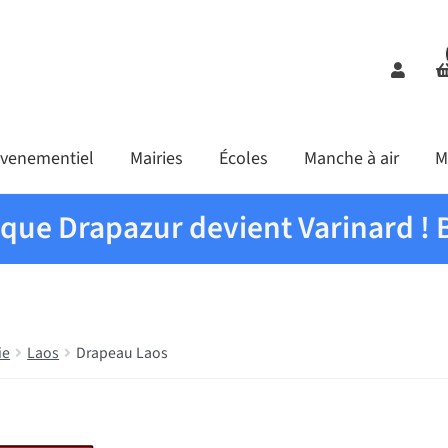
Comp
venementiel
Mairies
Écoles
Manche à air
M
ique Drapazur devient Varinard ! 
ie
Laos
Drapeau Laos