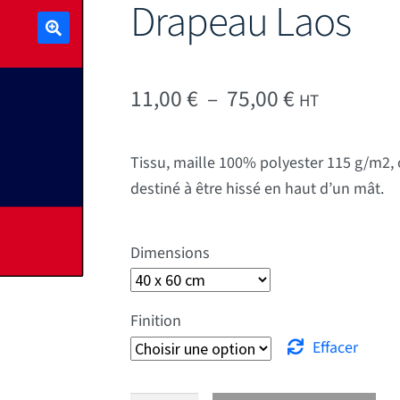
Drapeau Laos
🔍
Plage de pr
11,00
€
–
75,00
€
HT
Tissu, maille 100% polyester 115 g/m2, 
destiné à être hissé en haut d’un mât.
Dimensions
Finition
Effacer