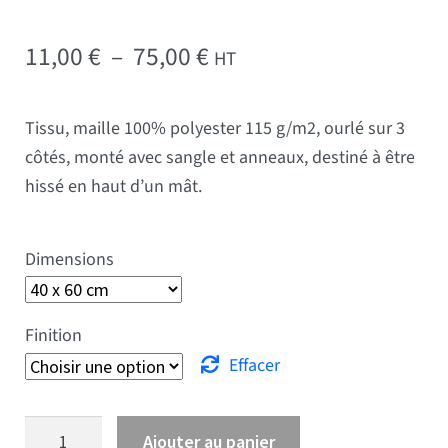
Plage de prix : 11,00 € 
11,00
€
–
75,00
€
HT
Tissu, maille 100% polyester 115 g/m2, ourlé sur 3
côtés, monté avec sangle et anneaux, destiné à être
hissé en haut d’un mât.
Dimensions
Finition
Effacer
quantité de Drapeau Kazakhstan
Ajouter au panier