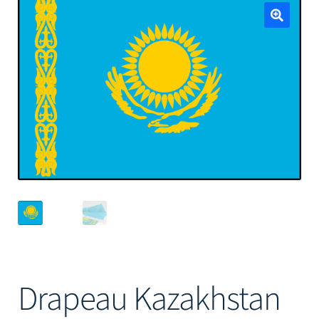
Mâts
🔍
Drapeau Kazakhstan