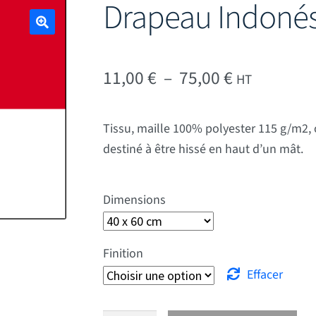
Drapeau Indonés
🔍
Plage de pr
11,00
€
–
75,00
€
HT
Tissu, maille 100% polyester 115 g/m2, 
destiné à être hissé en haut d’un mât.
Dimensions
Finition
Effacer