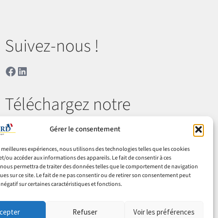
Suivez-nous !
Facebook
LinkedIn
Téléchargez notre
catalogue
Gérer le consentement
es meilleures expériences, nous utilisons des technologies telles que les cookies
Télécharger
et/ou accéder aux informations des appareils. Le fait de consentir à ces
nous permettra de traiter des données telles que le comportement de navigation
ques sur ce site. Le fait de ne pas consentir ou de retirer son consentement peut
 négatif sur certaines caractéristiques et fonctions.
 & retours
Cookies
Mentions légales
Confidentialité
cepter
Refuser
Voir les préférences