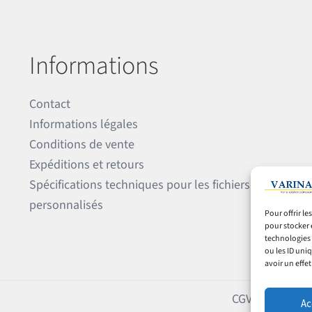
Informations
Contact
Informations légales
Conditions de vente
Expéditions et retours
Spécifications techniques pour les fichiers
personnalisés
Pour offrir l
pour stocker 
technologies 
ou les ID uni
avoir un effet
CGV
Expéditions
Ac