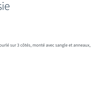
ie
ix : 11,00 € à 75,00 €
ourlé sur 3 côtés, monté avec sangle et anneaux,