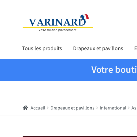
Aller à la navigation
Aller au contenu
Tous les produits
Drapeaux et pavillons
E
Votre bout
Accueil
Drapeaux et pavillons
International
As