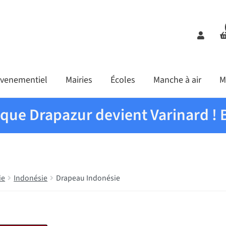
Comp
venementiel
Mairies
Écoles
Manche à air
M
ique Drapazur devient Varinard ! 
ie
Indonésie
Drapeau Indonésie