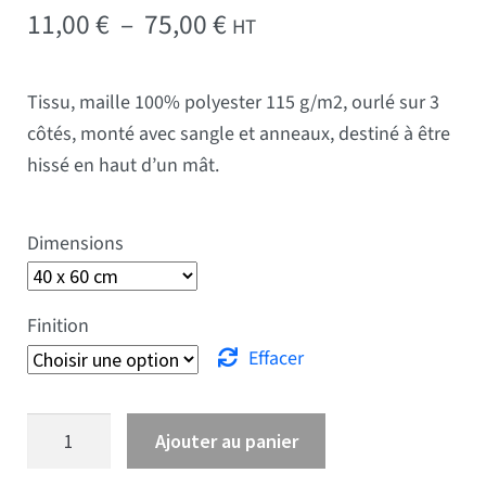
Plage de prix : 11,00 € 
11,00
€
–
75,00
€
HT
Tissu, maille 100% polyester 115 g/m2, ourlé sur 3
côtés, monté avec sangle et anneaux, destiné à être
hissé en haut d’un mât.
Dimensions
Finition
Effacer
quantité de Drapeau Brunéi Darussalam
Ajouter au panier