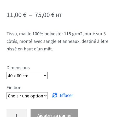
Plage de prix : 11,00 € 
11,00
€
–
75,00
€
HT
Tissu, maille 100% polyester 115 g/m2, ourlé sur 3
côtés, monté avec sangle et anneaux, destiné à être
hissé en haut d’un mât.
Dimensions
Finition
Effacer
quantité de Drapeau Arménie
Ajouter au panier