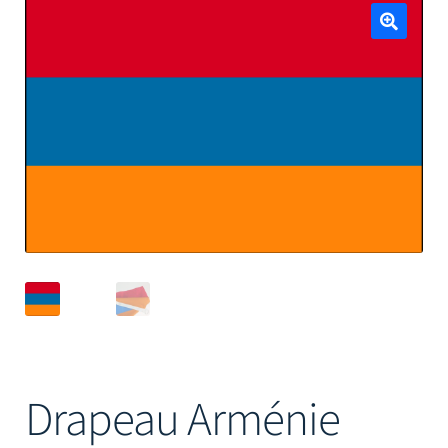
Mâts
🔍
Drapeau Arménie