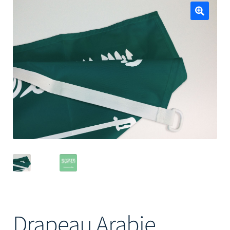
Mâts
🔍
Drapeau Arabie