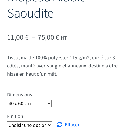
Saoudite
Plage de prix : 11,00 € 
11,00
€
–
75,00
€
HT
Tissu, maille 100% polyester 115 g/m2, ourlé sur 3
côtés, monté avec sangle et anneaux, destiné à être
hissé en haut d’un mât.
Dimensions
Finition
Effacer