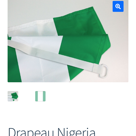
Mâts
🔍
Drapeau Nigeria