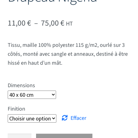
Plage de prix : 11,00 € 
11,00
€
–
75,00
€
HT
Tissu, maille 100% polyester 115 g/m2, ourlé sur 3
côtés, monté avec sangle et anneaux, destiné à être
hissé en haut d’un mât.
Dimensions
Finition
Effacer
quantité de Drapeau Nigeria