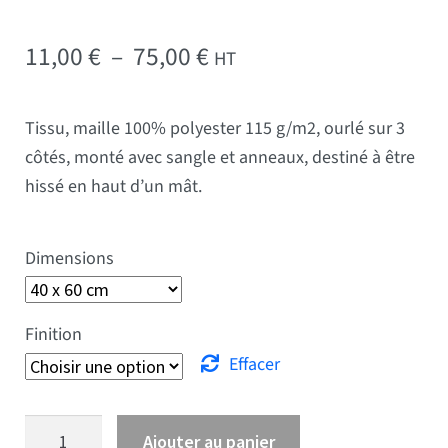
Plage de prix : 11,00 € 
11,00
€
–
75,00
€
HT
Tissu, maille 100% polyester 115 g/m2, ourlé sur 3
côtés, monté avec sangle et anneaux, destiné à être
hissé en haut d’un mât.
Dimensions
Finition
Effacer
quantité de Drapeau Liberia
Ajouter au panier