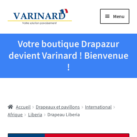
Aller à la navigation
Aller au contenu
Menu
Tous les produits
Votre boutique Drapazur
Drapeaux et pavillons
devient Varinard ! Bienvenue
!
Evenementiel
Mairies
Accueil
Drapeaux et pavillons
International
Écoles
Afrique
Liberia
Drapeau Liberia
Manche à air