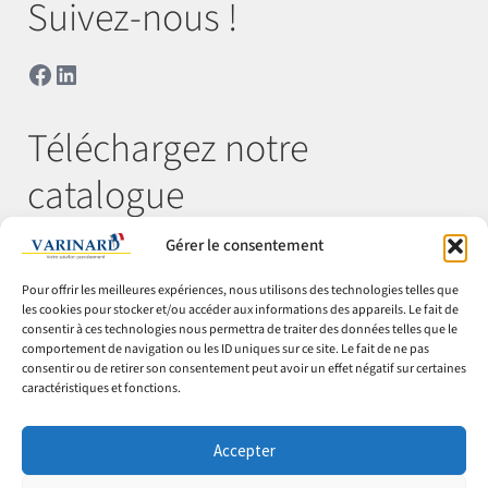
Suivez-nous !
Facebook
LinkedIn
Téléchargez notre
catalogue
Gérer le consentement
Télécharger
Pour offrir les meilleures expériences, nous utilisons des technologies telles que
les cookies pour stocker et/ou accéder aux informations des appareils. Le fait de
consentir à ces technologies nous permettra de traiter des données telles que le
comportement de navigation ou les ID uniques sur ce site. Le fait de ne pas
© Varinard 2026
consentir ou de retirer son consentement peut avoir un effet négatif sur certaines
caractéristiques et fonctions.
CGV
Expéditions & retours
Accepter
Cookies