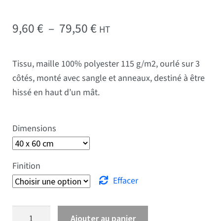
Plage de prix : 9,60 € à 
9,60
€
–
79,50
€
HT
Tissu, maille 100% polyester 115 g/m2, ourlé sur 3
côtés, monté avec sangle et anneaux, destiné à être
hissé en haut d’un mât.
Dimensions
Finition
Effacer
quantité de Drapeau Suède
Ajouter au panier