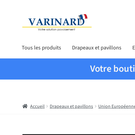
Aller à la navigation
Aller au contenu
Tous les produits
Drapeaux et pavillons
E
Votre bout
Accueil
Drapeaux et pavillons
Union Européenn