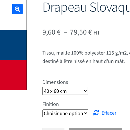
Drapeau Slovaqu
🔍
Plage de prix
9,60
€
–
79,50
€
HT
Tissu, maille 100% polyester 115 g/m2, 
destiné à être hissé en haut d’un mât.
Dimensions
Finition
Effacer