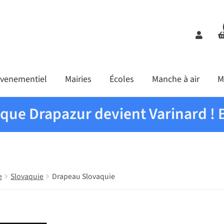
Comp
venementiel
Mairies
Écoles
Manche à air
M
ique Drapazur devient Varinard ! 
e
Slovaquie
Drapeau Slovaquie