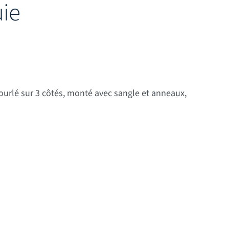
ie
 : 9,60 € à 79,50 €
ourlé sur 3 côtés, monté avec sangle et anneaux,