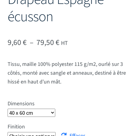
écusson
Plage de prix : 9,60 € à 
9,60
€
–
79,50
€
HT
Tissu, maille 100% polyester 115 g/m2, ourlé sur 3
côtés, monté avec sangle et anneaux, destiné à être
hissé en haut d’un mât.
Dimensions
Finition
Effacer