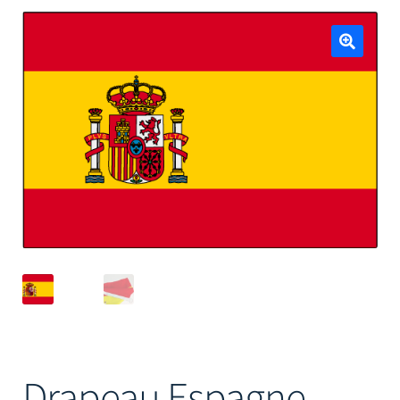
Mâts
🔍
Drapeau Espagne