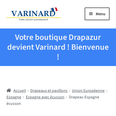
Aller à la navigation
Aller au contenu
Menu
Tous les produits
Votre boutique Drapazur
Drapeaux et pavillons
devient Varinard ! Bienvenue
!
Evenementiel
Mairies
Accueil
Drapeaux et pavillons
Union Européenne
Écoles
Espagne
Espagne avec écusson
Drapeau Espagne
écusson
Manche à air