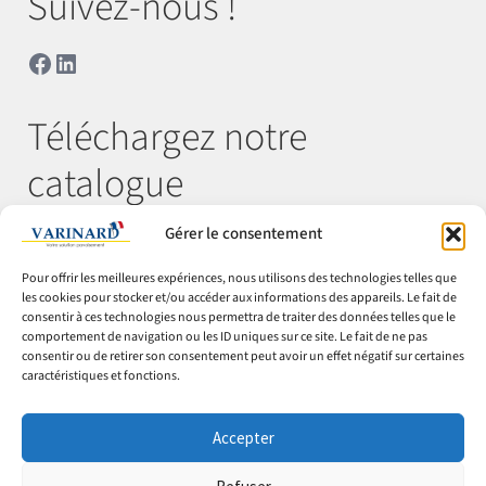
Suivez-nous !
Facebook
LinkedIn
Téléchargez notre
catalogue
Gérer le consentement
Télécharger
Pour offrir les meilleures expériences, nous utilisons des technologies telles que
les cookies pour stocker et/ou accéder aux informations des appareils. Le fait de
consentir à ces technologies nous permettra de traiter des données telles que le
comportement de navigation ou les ID uniques sur ce site. Le fait de ne pas
© Varinard 2026
consentir ou de retirer son consentement peut avoir un effet négatif sur certaines
caractéristiques et fonctions.
CGV
Expéditions & retours
Accepter
Cookies