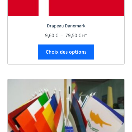
Drapeau Danemark
Plage de prix : 9,60 € à
9,60
€
–
79,50
€
HT
Ce produit a plus
Choix des options