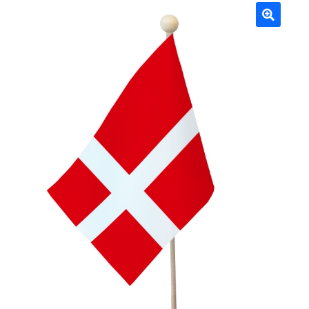
Mâts
🔍