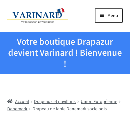
Aller à la navigation
Aller au contenu
Menu
Tous les produits
Votre boutique Drapazur
Drapeaux et pavillons
devient Varinard ! Bienvenue
!
Evenementiel
Mairies
Accueil
Drapeaux et pavillons
Union Européenne
Écoles
Danemark
Drapeau de table Danemark socle bois
Manche à air