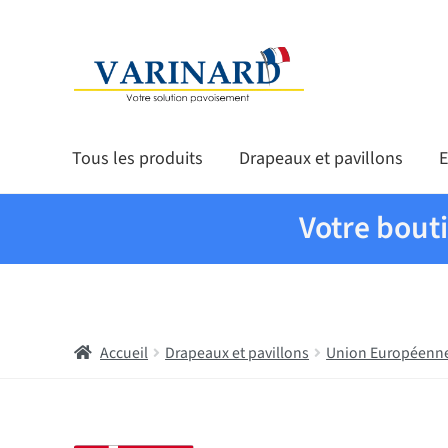
Aller à la navigation
Aller au contenu
Tous les produits
Drapeaux et pavillons
E
Votre bout
Accueil
Drapeaux et pavillons
Union Européenn