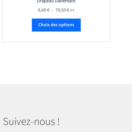
Drapeau Danemark
Plage de prix : 9,60 € à 79,50 €
9,60
€
–
79,50
€
HT
Ce produit a plusieurs var
Choix des options
Suivez-nous !