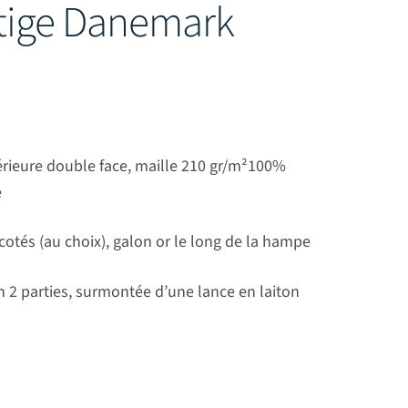
tige Danemark
érieure double face, maille 210 gr/m²100%
e
otés (au choix),
galon or le long de la hampe
 2 parties, surmontée d’une lance en laiton
ark