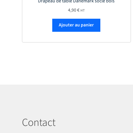
Drapeau de table Danemark socle bois
4,90
€
HT
Ajouter au panier
Contact