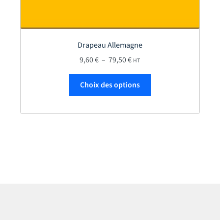
Drapeau Allemagne
Plage de prix : 9,60 € à 79,5
9,60
€
–
79,50
€
HT
Ce produit a plusieur
Choix des options