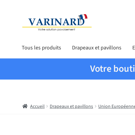
Aller à la navigation
Aller au contenu
Tous les produits
Drapeaux et pavillons
E
Votre bout
Accueil
Drapeaux et pavillons
Union Européenn