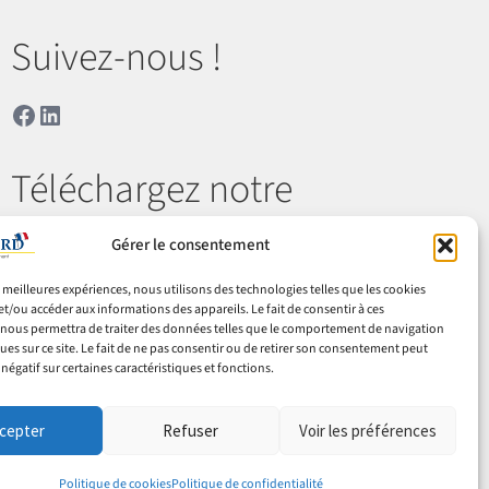
Suivez-nous !
Facebook
LinkedIn
Téléchargez notre
catalogue
Gérer le consentement
es meilleures expériences, nous utilisons des technologies telles que les cookies
Télécharger
et/ou accéder aux informations des appareils. Le fait de consentir à ces
nous permettra de traiter des données telles que le comportement de navigation
ques sur ce site. Le fait de ne pas consentir ou de retirer son consentement peut
 négatif sur certaines caractéristiques et fonctions.
 & retours
Cookies
Mentions légales
Confidentialité
cepter
Refuser
Voir les préférences
Politique de cookies
Politique de confidentialité