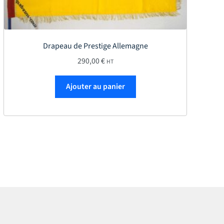
Drapeau de Prestige Allemagne
0 €
290,00
€
HT
s variations. Les options peuvent être choisies sur la page du produi
Ajouter au panier