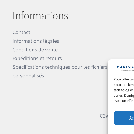
Informations
Contact
Informations légales
Conditions de vente
Expéditions et retours
Spécifications techniques pour les fichiers
personnalisés
Pour offrir l
pour stocker 
technologies 
ou les ID uni
avoir un effet
CGV
Expéditions
Ac