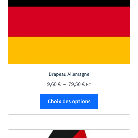
Drapeau Allemagne
Plage de prix : 9,60 € à
9,60
€
–
79,50
€
HT
Ce produit a plus
Choix des options