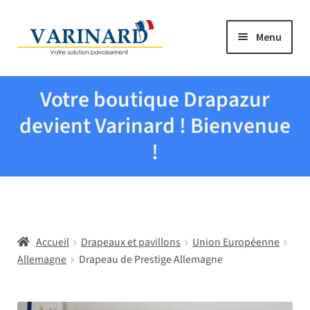
Aller à la navigation
Aller au contenu
Menu
Tous les produits
Votre boutique Drapazur
Drapeaux et pavillons
devient Varinard ! Bienvenue
!
Evenementiel
Mairies
Accueil
Drapeaux et pavillons
Union Européenne
Écoles
Allemagne
Drapeau de Prestige Allemagne
Manche à air