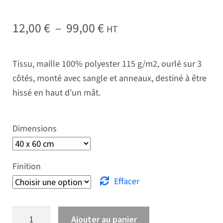
Plage de prix : 12,00 € 
12,00
€
–
99,00
€
HT
Tissu, maille 100% polyester 115 g/m2, ourlé sur 3
côtés, monté avec sangle et anneaux, destiné à être
hissé en haut d’un mât.
Dimensions
Finition
Effacer
quantité de Drapeau Normandie
Ajouter au panier