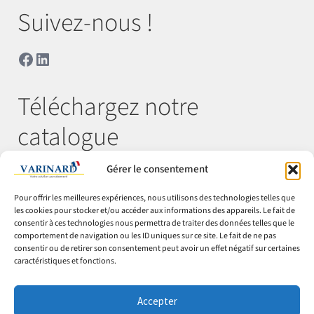
Suivez-nous !
Facebook
LinkedIn
Téléchargez notre
catalogue
Gérer le consentement
Télécharger
Pour offrir les meilleures expériences, nous utilisons des technologies telles que
les cookies pour stocker et/ou accéder aux informations des appareils. Le fait de
consentir à ces technologies nous permettra de traiter des données telles que le
comportement de navigation ou les ID uniques sur ce site. Le fait de ne pas
© Varinard 2026
consentir ou de retirer son consentement peut avoir un effet négatif sur certaines
caractéristiques et fonctions.
CGV
Expéditions & retours
Accepter
Cookies