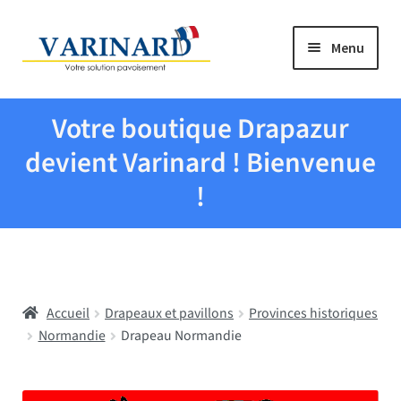
Aller à la navigation
Aller au contenu
Menu
Tous les produits
Votre boutique Drapazur
Drapeaux et pavillons
devient Varinard ! Bienvenue
!
Evenementiel
Mairies
Accueil
Drapeaux et pavillons
Provinces historiques
Écoles
Normandie
Drapeau Normandie
Manche à air